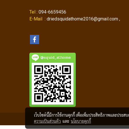
Tel
: 094-6659456
E-Mail
: driedsquidathome2016@gmail.com ,
@squid_athome
เว็บไซต์นี้มีการใช้งานคุกกี้ เพื่อเพิ่มประสิทธิภาพและประส
ความเป็นส่วนตัว
และ
นโยบายคุกกี้