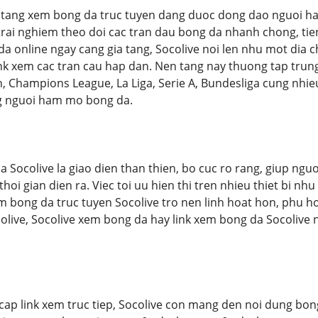
 tang xem bong da truc tuyen dang duoc dong dao nguoi h
rai nghiem theo doi cac tran dau bong da nhanh chong, tien
da online ngay cang gia tang, Socolive noi len nhu mot dia 
 link xem cac tran cau hap dan. Nen tang nay thuong tap trun
 Champions League, La Liga, Serie A, Bundesliga cung nhie
g nguoi ham mo bong da.
a Socolive la giao dien than thien, bo cuc ro rang, giup ng
thoi gian dien ra. Viec toi uu hien thi tren nhieu thiet bi n
 bong da truc tuyen Socolive tro nen linh hoat hon, phu hop v
olive, Socolive xem bong da hay link xem bong da Socolive 
ap link xem truc tiep, Socolive con mang den noi dung bong 