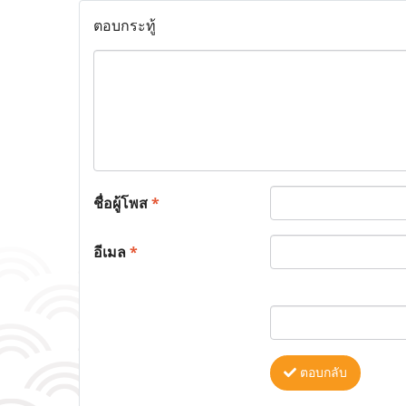
ตอบกระทู้
ชื่อผู้โพส
*
อีเมล
*
ตอบกลับ