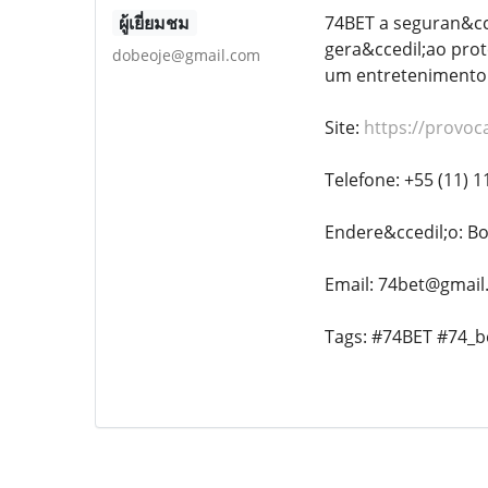
ผู้เยี่ยมชม
74BET a seguran&cce
gera&ccedil;ao pro
dobeoje@gmail.com
um entretenimento 
Site:
https://provoc
Telefone: +55 (11) 
Endere&ccedil;o: Bos
Email: 74bet@gmai
Tags: #74BET #74_b