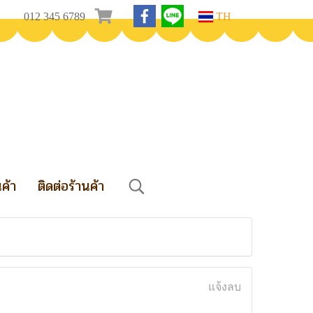
012 345 6789
TH
นค้า
ติดต่อร้านค้า
แจ้งลบ