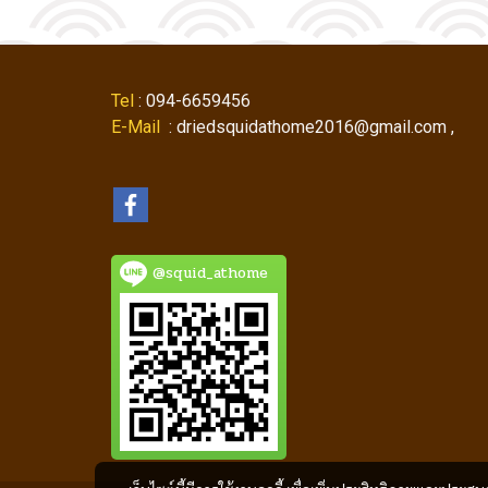
Tel
: 094-6659456
E-Mail
: driedsquidathome2016@gmail.com ,
@squid_athome