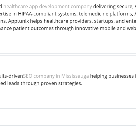
ed
healthcare app development company
delivering secure, s
ertise in HIPAA-compliant systems, telemedicine platforms,
s, Apptunix helps healthcare providers, startups, and ente
hance patient outcomes through innovative mobile and web 
ults-driven
SEO company in Mississauga
helping businesses i
ied leads through proven strategies.