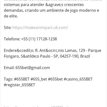
sistemas para atender &agrave;s crescentes
demandas, criando um ambiente de jogo moderno e
de elite.
Site:
https://makeanimpact.uk.com/
Telefone: +55 (11) 17128-1238
Endere&ccedil;o: R. Ant&ocirc;nio Lamas, 129 - Parque
Fongaro, S&atilde;o Paulo - SP, 04257-190, Brazil
Email: 655bet@gmail.com
Tags: #655BET #655_bet #655bet #casino_655BET
#register_655BET