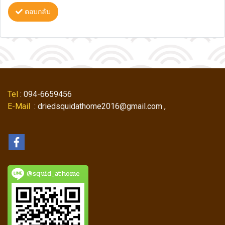
ตอบกลับ
Tel
: 094-6659456
E-Mail
: driedsquidathome2016@gmail.com ,
@squid_athome